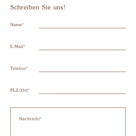
Schreiben Sie uns!
Kontaktdaten
Name
*
E-Mail
*
Kontaktdaten
Telefon
*
PLZ/Ort
*